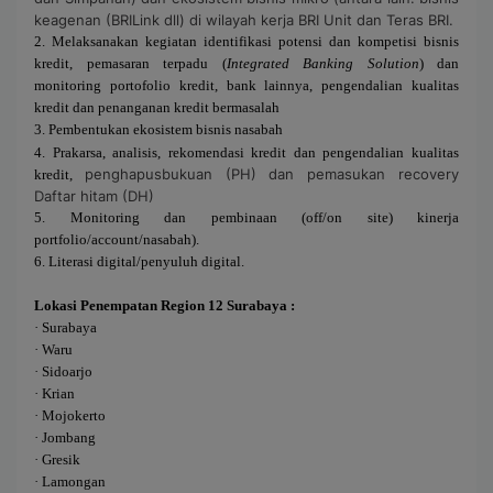
keagenan (BRILink dll) di wilayah kerja BRI Unit dan Teras BRI.
2.
Melaksanakan kegiatan identifikasi potensi dan kompetisi bisnis
kredit, pemasaran terpadu (
Integrated Banking Solution
) dan
monitoring portofolio kredit, bank lainnya, pengendalian kualitas
kredit dan penanganan kredit bermasalah
3.
Pembentukan ekosistem bisnis nasabah
4.
Prakarsa, analisis, rekomendasi kredit dan pengendalian kualitas
penghapusbukuan (PH) dan pemasukan recovery
kredit,
Daftar hitam (DH)
5.
Monitoring dan pembinaan (off/on site) kinerja
portfolio/account/nasabah)
.
6.
Literasi digital/penyuluh digital
.
Lokasi Penempatan Region 12 Surabaya :
·
Surabaya
·
Waru
·
Sidoarjo
·
Krian
·
Mojokerto
·
Jombang
·
Gresik
·
Lamongan