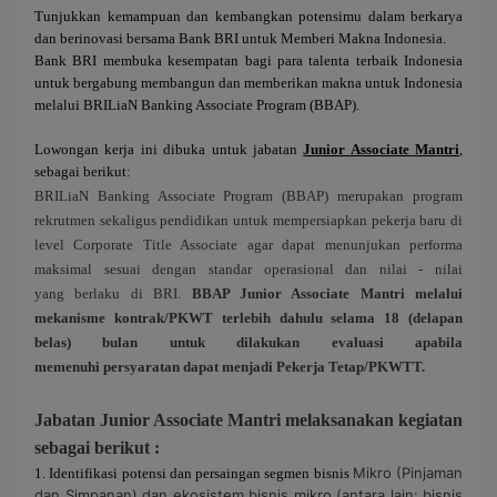
Tunjukkan kemampuan dan kembangkan potensimu dalam berkarya
dan berinovasi bersama Bank BRI untuk Memberi Makna Indonesia.
Bank BRI membuka kesempatan bagi para talenta terbaik Indonesia
untuk bergabung membangun dan memberikan makna untuk Indonesia
melalui BRILiaN Banking Associate Program (BBAP).
Lowongan kerja ini dibuka untuk jabatan
Junior Associate Mantri
,
sebagai berikut:
BRILiaN Banking Associate Program (BBAP) merupakan program
rekrutmen sekaligus
pendidikan untuk mempersiapkan pekerja baru di
level Corporate Title Associate agar dapat
menunjukan performa
maksimal sesuai dengan standar operasional dan nilai - nilai
yang
berlaku di BRI.
BBAP
Junior Associate Mantri
melalui
mekanisme kontrak/PKWT terlebih
dahulu selama
18
(
delapan
belas) bulan untuk dilakukan evaluasi apabila
memenuhi
persyaratan dapat menjadi Pekerja Tetap/PKWTT.
Jabatan
Junior Associate Mantri
melaksanakan kegiatan
sebagai berikut :
Mikro (Pinjaman
1.
Identifikasi potensi dan persaingan
segmen bisnis
dan Simpanan) dan ekosistem bisnis mikro (antara lain: bisnis