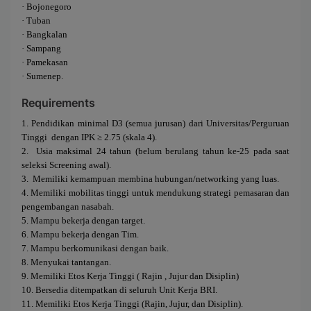
·
Bojonegoro
·
Tuban
·
Bangkalan
·
Sampang
·
Pamekasan
·
Sumenep
.
Requirements
1.
Pendidikan minimal
D3
(semua jurusan) dari Universitas/Perguruan
Tinggi
dengan IPK ≥ 2.75 (skala 4).
2.
Usia maksimal 24 tahun (belum berulang tahun ke-25 pada saat
seleksi Screening awal).
3.
Memiliki kemampuan membina hubungan/networking yang luas.
4.
Memiliki mobilitas tinggi untuk mendukung strategi pemasaran dan
pengembangan nasabah.
5.
Mampu bekerja dengan target.
6.
Mampu bekerja dengan Tim.
7.
Mampu berkomunikasi dengan baik.
8.
Menyukai tantangan.
9.
Memiliki Etos Kerja Tinggi ( Rajin , Jujur dan Disiplin)
10.
Bersedia ditempatkan di seluruh Unit Kerja BRI.
11.
Memiliki Etos Kerja Tinggi (Rajin, Jujur, dan Disiplin).