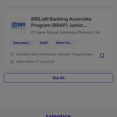
BRILiaN Banking Associate
Program (BBAP) Junior
Associate Mantri Region 16
PT Bank Rakyat Indonesia (Persero) Tbk
Manado Tahun 2026
Karyawan Tetap
Staff
Work From Office (WFO)
Sulawesi Utara (Indonesia), Sulawesi Tengah (Indonesia), Gorontalo (Indonesia), Maluku Utara (Indonesia)
Apply before 31 Aug 2026
See All