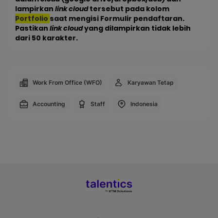
lampirkan
link cloud
tersebut pada kolom
Portfolio
saat mengisi Formulir pendaftaran.
Pastikan
link cloud
yang dilampirkan tidak lebih
dari 50 karakter.
Work From Office (WFO)
Karyawan Tetap
Accounting
Staff
Indonesia