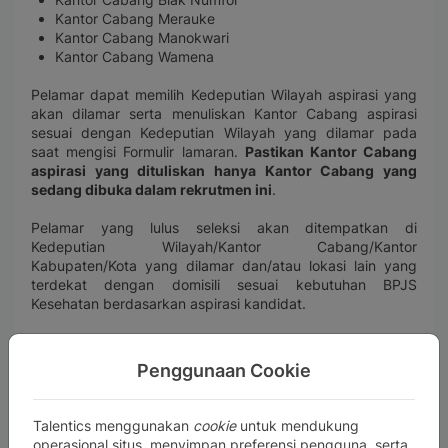
Kantor Cabang Merauke
Kantor Cabang Manokwari
Kantor Cabang Wamena
Pelamar dapat memilih Kedeputian Wilayah aspirasi yang
akan dilamar serta menuliskan Kantor Cabang aspirasi
sesuai dengan Kedeputian Wilayah yang dilamar pada
saat mengisi Formulir lamaran.
Pastikan Kantor Cabang
aspirasi yang dituliskan hanya Kantor Cabang yang
sedang dibuka dalam rekrutmen ini
.
Pelamar yang lulus seleksi akan ditempatkan di
Kedeputian Wilayah/Kantor Cabang/Kantor
Kabupaten/Kota yang dilamar dan/atau lokasi lain yang
terdekat dengan domisili sesuai kebutuhan BPJS
Kesehatan berdasarkan aspirasi kandidat.
Penggunaan Cookie
Requirements
KUALIFIKASI UMUM
Talentics menggunakan
cookie
untuk mendukung
Bersedia bekerja secara penuh waktu (
Full time
)
operasional situs, menyimpan preferensi pengguna, serta
dengan status Kontrak