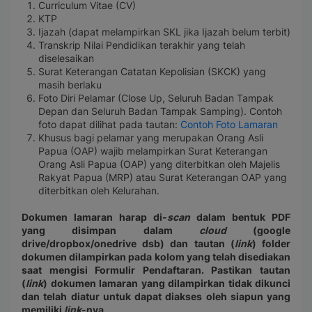
Curriculum Vitae (CV)
KTP
Ijazah (dapat melampirkan SKL jika Ijazah belum terbit)
Transkrip Nilai Pendidikan terakhir yang telah
diselesaikan
Surat Keterangan Catatan Kepolisian (SKCK) yang
masih berlaku
Foto Diri Pelamar (Close Up, Seluruh Badan Tampak
Depan dan Seluruh Badan Tampak Samping). Contoh
foto dapat dilihat pada tautan:
Contoh Foto Lamaran
Khusus bagi pelamar yang merupakan Orang Asli
Papua (OAP) wajib melampirkan Surat Keterangan
Orang Asli Papua (OAP) yang diterbitkan oleh Majelis
Rakyat Papua (MRP) atau Surat Keterangan OAP yang
diterbitkan oleh Kelurahan.
Dokumen lamaran harap di-
scan
dalam bentuk PDF
yang disimpan dalam
cloud
(google
drive/dropbox/onedrive dsb) dan tautan (
link
) folder
dokumen dilampirkan pada kolom yang telah disediakan
saat mengisi Formulir Pendaftaran. Pastikan tautan
(
link
) dokumen lamaran yang dilampirkan tidak dikunci
dan telah diatur untuk dapat diakses oleh siapun yang
memiliki
link
-nya.