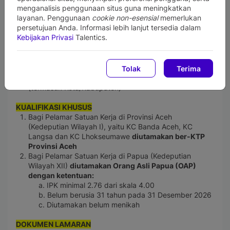
menganalisis penggunaan situs guna meningkatkan
Pendidikan minimal D3 semua jurusan
layanan. Penggunaan
cookie non-esensial
memerlukan
IPK minimal 3.00 dari skala 4.00
persetujuan Anda. Informasi lebih lanjut tersedia dalam
Berasal dari Perguruan Tinggi dengan Akreditasi
Kebijakan Privasi
Talentics.
minimal B atau Baik Sekali
Belum berusia 26 tahun pada 31 Desember 2026
Belum menikah
Tidak memiliki catatan perbuatan melanggar hukum
Tolak
Terima
Bersedia ditempatkan di wilayah kerja BPJS Kesehatan
(termasuk Kota/Kabupaten)
KUALIFIKASI KHUSUS
Bagi Pelamar Satuan Kerja di Provinsi Aceh
(Kedeputian Wilayah I), yaitu KC Banda Aceh, KC
Langsa dan KC Lhokseumawe
diutamakan ber-KTP
Provinsi Aceh
Bagi Pelamar Satuan Kerja di Papua (Kedeputian
Wilayah XII)
diutamakan Orang Asli Papua (OAP)
dengan ketentuan:
a. IPK minimal 2.76 dari skala 4.00
b. Belum berusia 31 tahun pada 31 Desember 2026
c. Diutamakan belum menikah
DOKUMEN LAMARAN