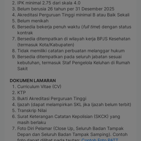
IPK minimal 2.75 dari skala 4.0
Belum berusia 26 tahun per 31 Desember 2025
Akreditasi Perguruan Tinggi minimal B atau Baik Sekali
Belum menikah
Bersedia bekerja penuh waktu (
full time
) dengan status
kontrak
Bersedia ditempatkan di wilayah kerja BPJS Kesehatan
(termasuk Kota/Kabupaten)
Tidak memiliki catatan perbuatan melanggar hukum
Bersedia ditempatkan pada seluruh jabatan sesuai
kebutuhan, termasuk Staf Pengelola Keluhan di Rumah
Sakit
DOKUMEN LAMARAN
Curriculum Vitae (CV)
KTP
Bukti Akreditasi Perguruan Tinggi
Ijazah (dapat melampirkan SKL jika Ijazah belum terbit)
Transkrip Nilai
Surat Keterangan Catatan Kepolisian (SKCK) yang
masih berlaku
Foto Diri Pelamar (Close Up, Seluruh Badan Tampak
Depan dan Seluruh Badan Tampak Samping). Contoh
foto dapat dilihat pada tautan:
Contoh Foto PATT