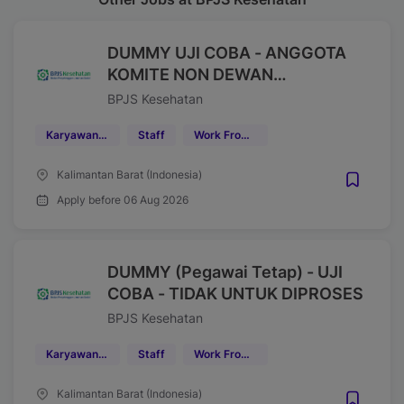
DUMMY UJI COBA - ANGGOTA
KOMITE NON DEWAN
PENGAWAS - TIDAK UNTUK
BPJS Kesehatan
DIPROSES
Karyawan Kontrak
Staff
Work From Office (WFO)
Kalimantan Barat (Indonesia)
Apply before 06 Aug 2026
DUMMY (Pegawai Tetap) - UJI
COBA - TIDAK UNTUK DIPROSES
BPJS Kesehatan
Karyawan Tetap
Staff
Work From Office (WFO)
Kalimantan Barat (Indonesia)