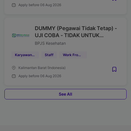
Apply before 06 Aug 2026
DUMMY (Pegawai Tidak Tetap) -
UJI COBA - TIDAK UNTUK
DIPROSES
BPJS Kesehatan
Karyawan Kontrak
Staff
Work From Office (WFO)
Kalimantan Barat (Indonesia)
Apply before 06 Aug 2026
See All