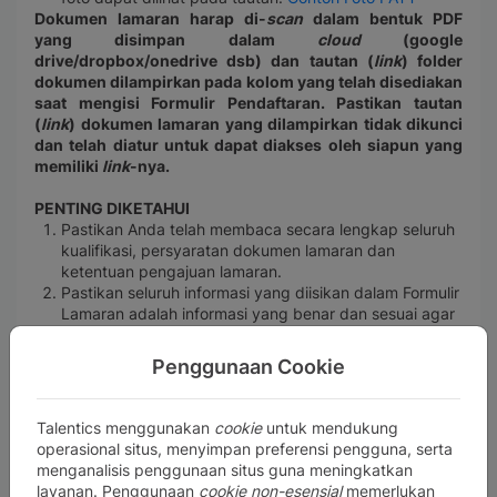
Dokumen lamaran harap di-
scan
dalam bentuk PDF
yang disimpan dalam
cloud
(google
drive/dropbox/onedrive dsb) dan tautan (
link
) folder
dokumen dilampirkan pada kolom yang telah disediakan
saat mengisi Formulir Pendaftaran. Pastikan tautan
(
link
) dokumen lamaran yang dilampirkan tidak dikunci
dan telah diatur untuk dapat diakses oleh siapun yang
memiliki
link
-nya.
PENTING DIKETAHUI
Pastikan Anda telah membaca secara lengkap seluruh
kualifikasi, persyaratan dokumen lamaran dan
ketentuan pengajuan lamaran.
Pastikan seluruh informasi yang diisikan dalam Formulir
Lamaran adalah informasi yang benar dan sesuai agar
lamaran dapat terbaca oleh sistem.
Pastikan tautan Dokumen Lamaran dan tautan Sosial
Penggunaan Cookie
Media yang dicantumkan pada saat mengisi Formulir
Lamaran
tidak dikunci dan telah diatur untuk dapat
diakses oleh siapun yang memiliki
link
-nya.
Talentics menggunakan
cookie
untuk mendukung
Informasi lanjutan mengenai tahapan seleksi hanya
operasional situs, menyimpan preferensi pengguna, serta
akan disampaikan melalui email resmi BPJS Kesehatan
menganalisis penggunaan situs guna meningkatkan
dengan domain @bpjs-kesehatan.go.id dan/atau
layanan. Penggunaan
cookie non-esensial
memerlukan