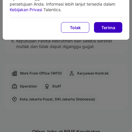
domain @talentics.id. Pastikan untuk mengecek folder
persetujuan Anda. Informasi lebih lanjut tersedia dalam
inbox/spam/junk email secara rutin/berkala.
Kebijakan Privasi
Talentics.
Setiap tahapan rekrutmen BPJS Kesehatan
GRATIS/TIDAK DIPUNGUT BIAYA. Berhati-hatilah
terhadap segala jenis penipuan yang
Tolak
Terima
mengatasnamakan BPJS Kesehatan dan meminta
sejumlah biaya tiket maupun akomodasi lainnya.
Keputusan Panitia Rekrutmen dan Seleksi bersifat
mutlak dan tidak dapat diganggu gugat.
Work From Office (WFO)
Karyawan Kontrak
Operation
Staff
Kota Jakarta Pusat, DKI Jakarta (Indonesia)
Other Jobs at BPJS Kesehatan