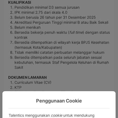
KUALIFIKASI
Pendidikan minimal D3 semua jurusan
IPK minimal 2.75 dari skala 4.0
Belum berusia 26 tahun per 31 Desember 2025
Akreditasi Perguruan Tinggi minimal B atau Baik Sekali
Belum menikah
Bersedia bekerja penuh waktu (
full time
) dengan status
kontrak
Bersedia ditempatkan di wilayah kerja BPJS Kesehatan
(termasuk Kota/Kabupaten)
Tidak memiliki catatan perbuatan melanggar hukum
Bersedia ditempatkan pada seluruh jabatan sesuai
kebutuhan, termasuk Staf Pengelola Keluhan di Rumah
Sakit
DOKUMEN LAMARAN
Curriculum Vitae (CV)
KTP
Bukti Akreditasi Perguruan Tinggi
Ijazah (dapat melampirkan SKL jika Ijazah belum terbit)
Penggunaan Cookie
Transkrip Nilai
Surat Keterangan Catatan Kepolisian (SKCK) yang
masih berlaku
Talentics menggunakan
cookie
untuk mendukung
Foto Diri Pelamar (Close Up, Seluruh Badan Tampak