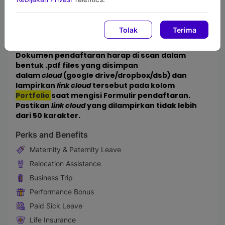
4. Ijazah
5. Transkrip Nilai
6. SKCK*
Tolak
Terima
7. Sertifikasi (Jika Ada)
*dapat disusulkan saat offering/dinyatakan lulus
Dokumen pendaftaran harap di scan dalam
bentuk .pdf files yang disimpan
dalam
cloud
(google drive/dropbox/dsb) dan
lampirkan
link cloud
tersebut pada kolom
Portfolio
saat mengisi Formulir pendaftaran.
Pastikan
link cloud
yang dilampirkan tidak lebih
dari 50 karakter.
Perks and Benefits
Maternity & Paternity Leave
Relocation Assistance
Business Trip
Performance Bonus
Paid Sick Leave
Life Insurance