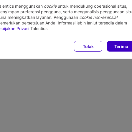
Sorry, this job is no longer exists
alentics menggunakan
cookie
untuk mendukung operasional situs,
enyimpan preferensi pengguna, serta menganalisis penggunaan sit
una meningkatkan layanan. Penggunaan
cookie non-esensial
e the company has deleted this job opening from their com
emerlukan persetujuan Anda. Informasi lebih lanjut tersedia dalam
ebijakan Privasi
Talentics.
Tolak
Terima