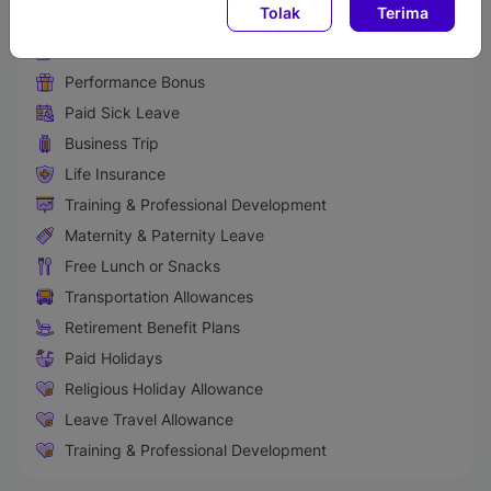
Tolak
Terima
Perks and Benefits
Medical & Health Insurance
Performance Bonus
Paid Sick Leave
Business Trip
Life Insurance
Training & Professional Development
Maternity & Paternity Leave
Free Lunch or Snacks
Transportation Allowances
Retirement Benefit Plans
Paid Holidays
Religious Holiday Allowance
Leave Travel Allowance
Training & Professional Development