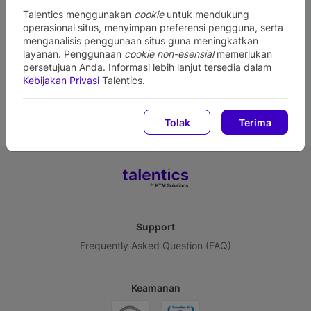
Talentics menggunakan
cookie
untuk mendukung
operasional situs, menyimpan preferensi pengguna, serta
menganalisis penggunaan situs guna meningkatkan
layanan. Penggunaan
cookie non-esensial
memerlukan
No Jobs Opening Are Available
persetujuan Anda. Informasi lebih lanjut tersedia dalam
Kebijakan Privasi
Talentics.
There are currently no open positions available.
Please revisit us for future job opportunities.
Tolak
Terima
Support
Frequently Asked Question (FAQ)
Keamanan