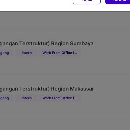
gang
Intern
Work From Office (WFO)
gangan Terstruktur) Region Surabaya
gang
Intern
Work From Office (WFO)
gangan Terstruktur) Region Makassar
gang
Intern
Work From Office (WFO)