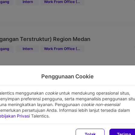
gang
Intern
Work From Office (WFO)
gangan Terstruktur) Region Medan
gang
Intern
Work From Office (WFO)
Penggunaan Cookie
gangan Terstruktur) Region Bandung
alentics menggunakan
cookie
untuk mendukung operasional situs,
gang
Intern
Work From Office (WFO)
enyimpan preferensi pengguna, serta menganalisis penggunaan sit
una meningkatkan layanan. Penggunaan
cookie non-esensial
emerlukan persetujuan Anda. Informasi lebih lanjut tersedia dalam
ebijakan Privasi
Talentics.
gangan Terstruktur) Region Semarang
Tolak
Terima