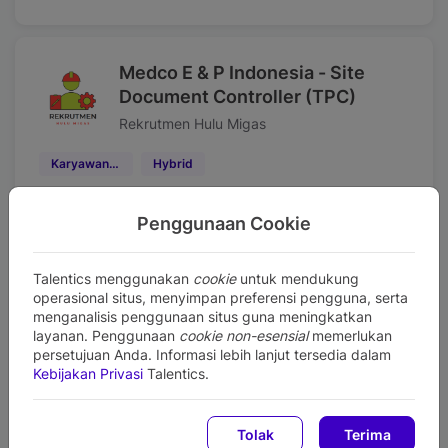
Medco E & P Indonesia - Site
Document Controller (TPC)
Rekrutmen Hulu Migas
Karyawan Kontrak
Hybrid
Kabupaten Musi Banyuasin, Sumatera Selatan (Indonesia)
Penggunaan Cookie
Apply before 15 Aug 2026
Talentics menggunakan
cookie
untuk mendukung
operasional situs, menyimpan preferensi pengguna, serta
Medco E & P Indonesia - Field
menganalisis penggunaan situs guna meningkatkan
layanan. Penggunaan
cookie non-esensial
memerlukan
Planner (TPC)
persetujuan Anda. Informasi lebih lanjut tersedia dalam
Rekrutmen Hulu Migas
Kebijakan Privasi
Talentics.
Karyawan Kontrak
Hybrid
Tolak
Terima